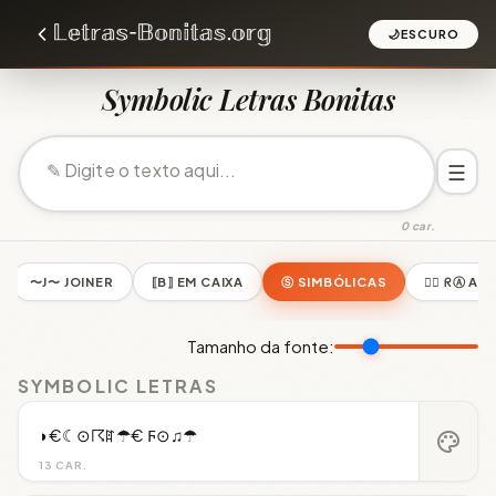
🌙
ESCURO
Symbolic Letras Bonitas
☰
0 car.
〜J〜 JOINER
⟦B⟧ EM CAIXA
Ⓢ SIMBÓLICAS
😵‍💫 ᖇⒶ A
Tamanho da fonte:
SYMBOLIC LETRAS
◗€☾⊙☈ꍏ☂€ Ϝ⊙♫☂
palette
13 CAR.