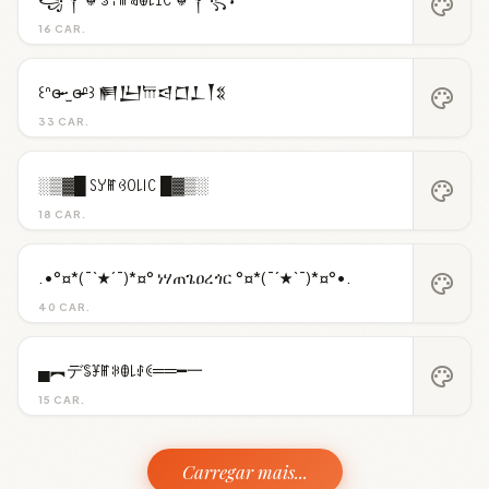
palette
16 CAR.
꒰ᐢɞ̴̶̷ ·̫ ɞ̴̶̷ᐢ꒱ 𒂍𒌨𐎠𒁀𒆸𒁇𒐕𒐏
palette
33 CAR.
░▒▓█ ꇙꌦꂵꃳꄲ꒒꒐ꉔ █▓▒░
palette
18 CAR.
.•°¤*(¯`★´¯)*¤° ነሃጠጌዐረጎር °¤*(¯´★`¯)*¤°•.
palette
40 CAR.
▄︻デꌚꐞꂵꋰꂦ꒒ꂑꀯ══━一
palette
15 CAR.
Carregar mais...