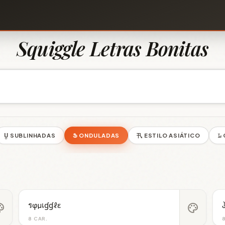
Squiggle Letras Bonitas
U̺ SUBLINHADAS
Ֆ ONDULADAS
卂 ESTILO ASIÁTICO
𝙻
รφµเɠɠℓε
ette
palette
8 CAR.