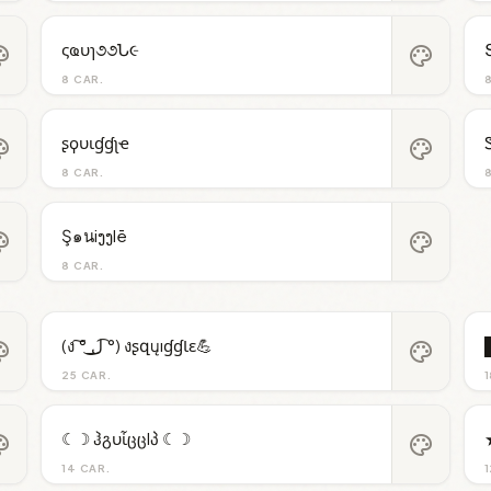
ςҩυɿ૭૭Ն૯
ette
palette
8 CAR.
ʂϙυιɠɠʅҽ
ette
palette
8 CAR.
Ş๑นiງງlē
ette
palette
8 CAR.
(ง ͠° ͟ل͜ ͡°) งʂզųıɠɠƖɛ💪
ette
palette
25 CAR.
1
☾☽ ჰგυἶცცlპ ☾☽
ette
palette
14 CAR.
1