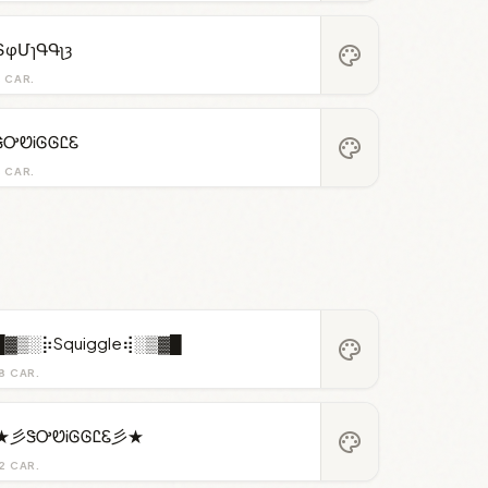
ՏφՄɿԳԳʅȝ
palette
8 CAR.
ᏕᎤᏬᎥᎶᎶᏝᏋ
palette
8 CAR.
█▓▒░⡷Squiggle⢾░▒▓█
palette
8 CAR.
★彡ᏕᎤᏬᎥᎶᎶᏝᏋ彡★
palette
2 CAR.