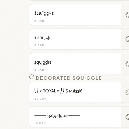
šΩuïggﾚε
pal
8 CAR.
รợยเﻮﻮɭє
pal
8 CAR.
ʂզųıɠɠƖɛ
pal
8 CAR.
DECORATED SQUIGGLE
⎝⎝✧ROYAL✧⎠⎠ Ş๑นiງງlē
pal
20 CAR.
⸻𓆩ʂզųıɠɠƖɛ𓆪⸻
pal
14 CAR.