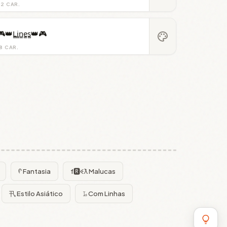
22 CAR.
👑L̳i̳n̳e̳s̳👑🎮
palette
8 CAR.
ᠻ Fantasia
f🆁ꈼƛ Malucas
卂 Estilo Asiático
𝙻̷ Com Linhas