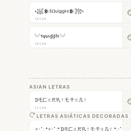
꧁𓊈𒆜šΩuïggﾚε𒆜𓊉꧂
pal
18 CAR.
𓆩𓆪 รφµเɠɠℓε 𓆩𓆪
pal
18 CAR.
ASIAN LETRAS
ᗪ乇匚ㄖ尺卂ㄒ乇 千ㄖ几ㄒ
pal
13 CAR.
LETRAS ASIÁTICAS DECORADAS
✧･ﾟ: *✧･ﾟ:* ᗪ乇匚ㄖ尺卂ㄒ乇 千ㄖ几ㄒ *:･ﾟ