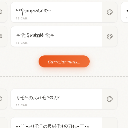
ᴹᴿ°᭄ςҩυɿ૭૭Ն૯࿐
ette
palette
13 CAR.
1
⛧𓂀 Ş๑นiງງlē 𓂀⛧
ette
palette
16 CAR.
Carregar mais...
り乇ᄃの尺ﾑｲ乇 ｷの刀ｲ
ette
palette
13 CAR.
«•´¯`•»り乇ᄃの尺ﾑｲ乇 ｷの刀ｲ«•´¯`•»