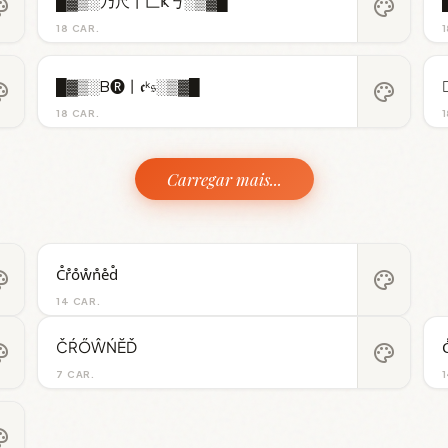
█▓▒░乃尺丨匚Ҝ丂░▒▓█
ette
palette
18 CAR.
1
█▓▒░B🅡丨𝖈ᵏ𝔰░▒▓█
ette
palette
18 CAR.
1
Carregar mais...
C̊r̊o̊ẘn̊e̊d̊
ette
palette
14 CAR.
ČŔŐŴŃĔĎ
C
ette
palette
7 CAR.
1
ette