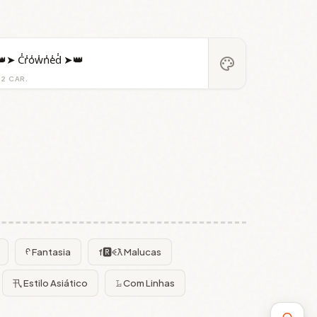
➤ C̾r̾o̾w̾n̾e̾d̾ ➤👑
palette
22 CAR.
ᠻ Fantasia
f🆁ꈼƛ Malucas
卂 Estilo Asiático
𝙻̷ Com Linhas