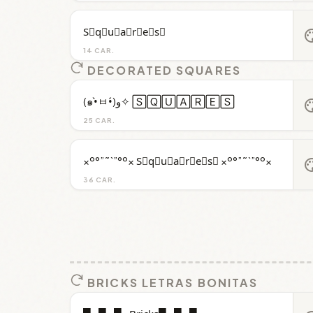
S⃒q⃒u⃒a⃒r⃒e⃒s⃒
pal
14 CAR.
DECORATED SQUARES
(๑•̀ㅂ•́)و✧ 🅂🅀🅄🄰🅁🄴🅂
pal
25 CAR.
×º°”˜`”°º× S⃒q⃒u⃒a⃒r⃒e⃒s⃒ ×º°”˜`”°º×
pal
36 CAR.
BRICKS LETRAS BONITAS