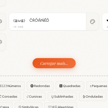
(≧ω≦)ゞ ČŔŐŴŃĔĎ

ette
palette
14 CAR.
ette
Carregar mais...
𝟘𝟙𝟚𝟛 Números
🅡 Redondas
🆂 Quadradas
ꜱ Pequenas
C͛ Coroadas
𝓒 Cursivas
U̺ Sublinhadas
ֆ Onduladas
 Caixa
ⓢ Simbólicas
😵‍💫 ᖇⒶ Aleatórias