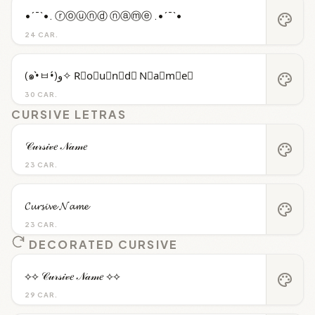
•´¯`•. ⓡⓞⓤⓝⓓ ⓝⓐⓜⓔ .•´¯`•
palette
24 CAR.
(๑•̀ㅂ•́)و✧ R⃝o⃝u⃝n⃝d⃝ N⃝a⃝m⃝e⃝
palette
30 CAR.
CURSIVE LETRAS
𝒞𝓊𝓇𝓈𝒾𝓋𝑒 𝒩𝒶𝓂𝑒
palette
23 CAR.
𝓒𝓾𝓻𝓼𝓲𝓿𝓮 𝓝𝓪𝓶𝓮
palette
23 CAR.
DECORATED CURSIVE
⟡⟡ 𝒞𝓊𝓇𝓈𝒾𝓋𝑒 𝒩𝒶𝓂𝑒 ⟡⟡
palette
29 CAR.