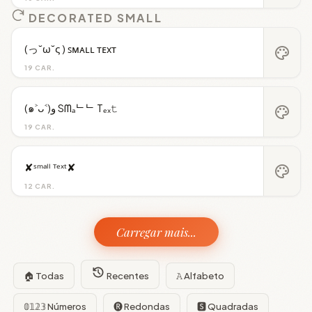
DECORATED SMALL
(っ˘ω˘ς ) ꜱᴍᴀʟʟ ᴛᴇxᴛ
palette
19 CAR.
(๑˃ᴗ˂)ﻭ Sᗰₐᄂᄂ Tₑₓ𝚝
palette
19 CAR.
✘ˢᵐᵃˡˡ ᵀᵉˣᵗ✘
palette
12 CAR.
Carregar mais...
🏠 Todas
Recentes
𝙰 Alfabeto
𝟘𝟙𝟚𝟛 Números
🅡 Redondas
🆂 Quadradas