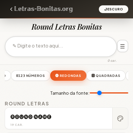
🌙
ESCURO
Round Letras Bonitas
☰
0 car.
ETO
𝟘𝟙𝟚𝟛 NÚMEROS
🅡 REDONDAS
🆂 QUADRADAS
ꜱ
Tamanho da fonte:
ROUND LETRAS
🅡🅞🅤🅝🅓 🅝🅐🅜🅔
palette
19 CAR.