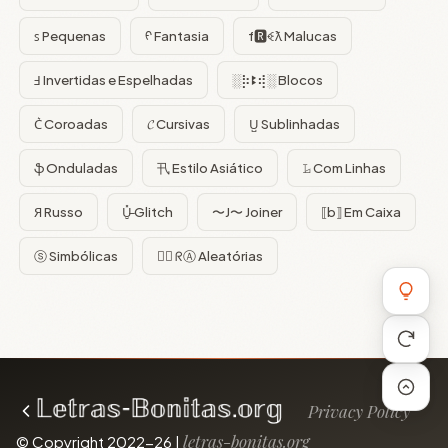
ꜱ Pequenas
ᠻ Fantasia
f🆁ꈼƛ Malucas
Ⅎ Invertidas e Espelhadas
░⡷ꔪ⢾░ Blocos
C͛ Coroadas
𝓒 Cursivas
U̺ Sublinhadas
ֆ Onduladas
卂 Estilo Asiático
𝙻̷ Com Linhas
Я Russo
U̵̮̽ Glitch
〜J〜 Joiner
⟦b⟧ Em Caixa
ⓢ Simbólicas
😵‍💫 ᖇⒶ Aleatórias
Privacy Policy
letras-bonitas.org
© Copyright 2022-26 |