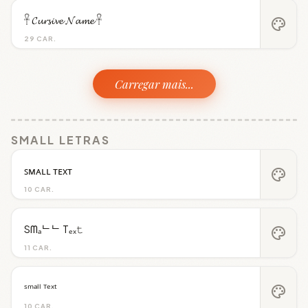
𓋹 𝓒𝓾𝓻𝓼𝓲𝓿𝓮 𝓝𝓪𝓶𝓮 𓋹
palette
29 CAR.
Carregar mais...
SMALL LETRAS
ꜱᴍᴀʟʟ ᴛᴇxᴛ
palette
10 CAR.
Sᗰₐᄂᄂ Tₑₓ𝚝
palette
11 CAR.
ˢᵐᵃˡˡ ᵀᵉˣᵗ
palette
10 CAR.