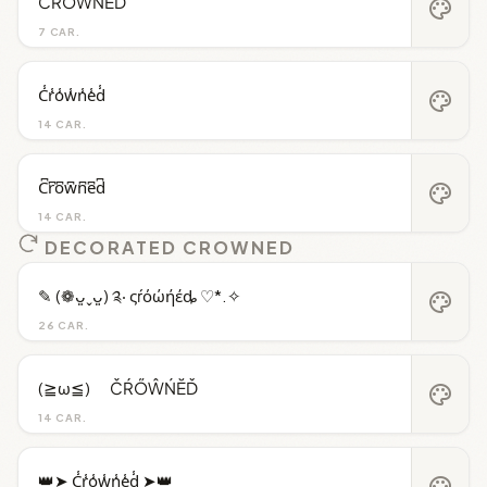
ČŔŐŴŃĔĎ
palette
7 CAR.
C̾r̾o̾w̾n̾e̾d̾
palette
14 CAR.
C͆r͆o͆w͆n͆e͆d͆
palette
14 CAR.
DECORATED CROWNED
✎ (❁ᴗ͈ˬᴗ͈) ༉‧ ςŕόώήέȡ ♡*.✧
palette
26 CAR.
(≧ω≦)ゞ ČŔŐŴŃĔĎ
palette
14 CAR.
👑➤ C̾r̾o̾w̾n̾e̾d̾ ➤👑
palette