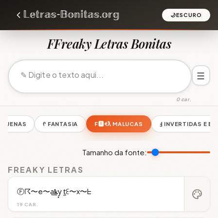
🌙
ESCURO
FFreaky Letras Bonitas
☰
0 car.
EQUENAS
ᠻ FANTASIA
F🆁ꈼƛ MALUCAS
Ⅎ INVERTIDAS E E
Tamanho da fonte:
FREAKY LETRAS
Ⓕ☈〜e〜a͢𝐤y͙ t̼ꏂ〜x〜ᖶ
palette
19 CAR.