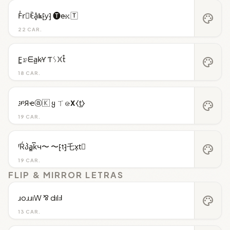
F̾r⃝ꍟa͓̽𝖐⁅y⁆ 🅣e̴𝚡🅃
palette
22 CAR.
F̳𝚛̷ᗴa̺k̷Ƴ Ƭᛊ𐠷t̊
palette
18 CAR.
ቻЯҽⓐ🇰 ყ ㄒ𝚎̷𝝬⧼t̼⧽
palette
19 CAR.
ᶠŔპa̳k͆ч〜 〜⁅t⁆乇x͎t⃒
palette
19 CAR.
FLIP & MIRROR LETRAS
ɹoɹɹıW ⅋ dılℲ
palette
13 CAR.