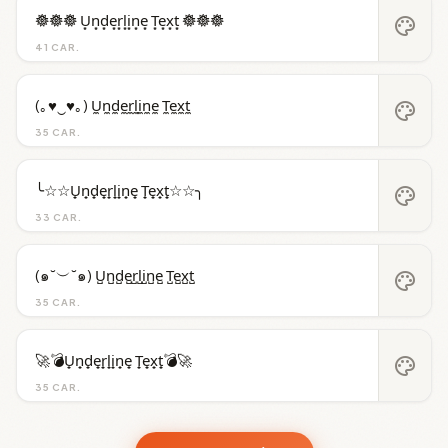
𖣔𖣔𖣔 U͙n͙d͙e͙r͙l͙i͙n͙e͙ T͙e͙x͙t͙ 𖣔𖣔𖣔
palette
41 CAR.
(｡♥‿♥｡) U̼n̼d̼e̼r̼l̼i̼n̼e̼ T̼e̼x̼t̼
palette
35 CAR.
╰☆☆U̟n̟d̟e̟r̟l̟i̟n̟e̟ T̟e̟x̟t̟☆☆╮
palette
33 CAR.
(๑˘︶˘๑) U̺n̺d̺e̺r̺l̺i̺n̺e̺ T̺e̺x̺t̺
palette
35 CAR.
🚀💣U̟n̟d̟e̟r̟l̟i̟n̟e̟ T̟e̟x̟t̟💣🚀
palette
35 CAR.