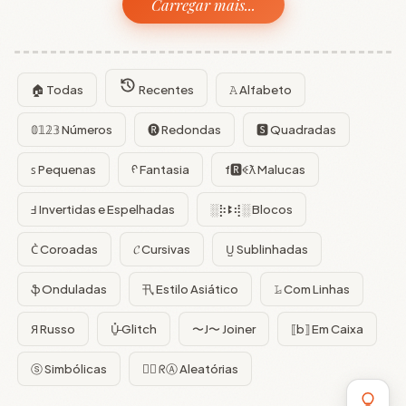
Carregar mais...
🏠 Todas
Recentes
𝙰 Alfabeto
𝟘𝟙𝟚𝟛 Números
🅡 Redondas
🆂 Quadradas
ꜱ Pequenas
ᠻ Fantasia
f🆁ꈼƛ Malucas
Ⅎ Invertidas e Espelhadas
░⡷ꔪ⢾░ Blocos
C͛ Coroadas
𝓒 Cursivas
U̺ Sublinhadas
ֆ Onduladas
卂 Estilo Asiático
𝙻̷ Com Linhas
Я Russo
U̵̮̽ Glitch
〜J〜 Joiner
⟦b⟧ Em Caixa
ⓢ Simbólicas
😵‍💫 ᖇⒶ Aleatórias