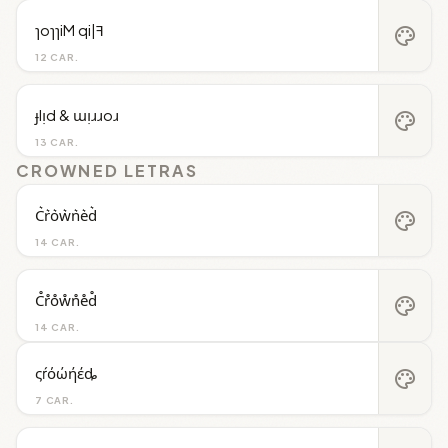
ɿoɿɿiM qi|ꟻ
palette
12 CAR.
ɟlᴉd & ɯᴉɹɹoɹ
palette
13 CAR.
CROWNED LETRAS
C͛r͛o͛w͛n͛e͛d͛
palette
14 CAR.
C̊r̊o̊ẘn̊e̊d̊
palette
14 CAR.
ςŕόώήέȡ
palette
7 CAR.