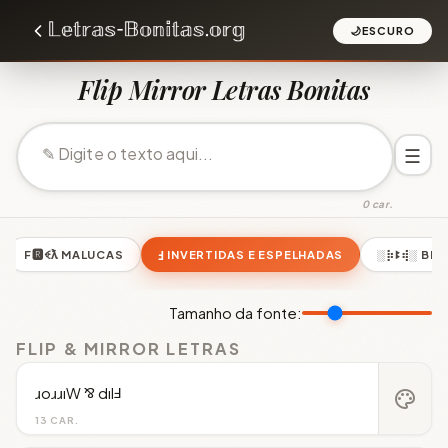
🌙
ESCURO
Flip Mirror Letras Bonitas
☰
0 car.
F🆁ꈼƛ MALUCAS
Ⅎ INVERTIDAS E ESPELHADAS
░⡷ꔪ⢾░ BL
Tamanho da fonte:
FLIP & MIRROR LETRAS
ɹoɹɹıW ⅋ dılℲ
palette
13 CAR.