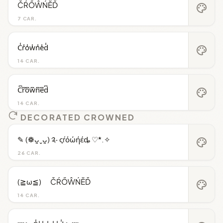
ČŔŐŴŃĔĎ
palette
7 CAR.
C̾r̾o̾w̾n̾e̾d̾
palette
14 CAR.
C͆r͆o͆w͆n͆e͆d͆
palette
14 CAR.
DECORATED CROWNED
✎ (❁ᴗ͈ˬᴗ͈) ༉‧ ςŕόώήέȡ ♡*.✧
palette
26 CAR.
(≧ω≦)ゞ ČŔŐŴŃĔĎ
palette
14 CAR.