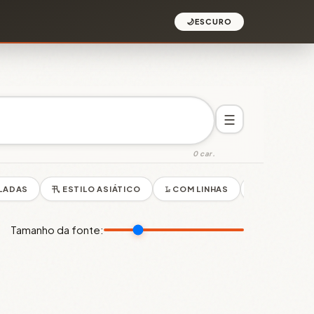
🌙
ESCURO
☰
0 car.
LADAS
卂 ESTILO ASIÁTICO
𝙻̷ COM LINHAS
Я RUSSO
Tamanho da fonte: