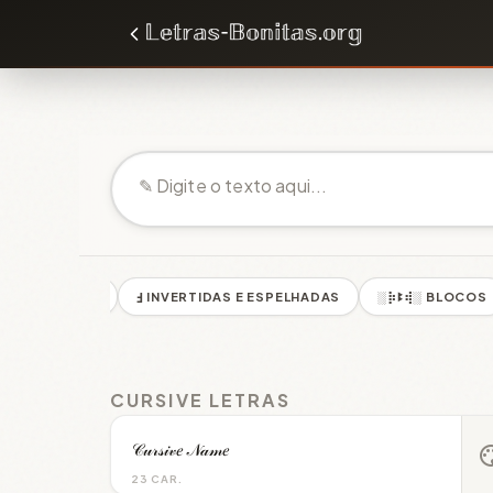
🆁ꈼƛ MALUCAS
Ⅎ INVERTIDAS E ESPELHADAS
░⡷ꔪ⢾░ BLOCOS
CURSIVE LETRAS
𝒞𝓊𝓇𝓈𝒾𝓋𝑒 𝒩𝒶𝓂𝑒
pal
23 CAR.