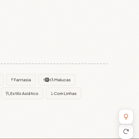
ᠻ Fantasia
f🆁ꈼƛ Malucas
卂 Estilo Asiático
𝙻̷ Com Linhas