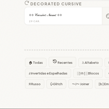
DECORATED CURSIVE
⟡⟡ 𝒞𝓊𝓇𝓈𝒾𝓋𝑒 𝒩𝒶𝓂𝑒 ⟡⟡
pal
29 CAR.
🏠 Todas
Recentes
𝙰 Alfabeto
Ⅎ Invertidas e Espelhadas
░⡷ꔪ⢾░ Blocos
Я Russo
U̵̮̽ Glitch
〜J〜 Joiner
⟦b⟧ Em