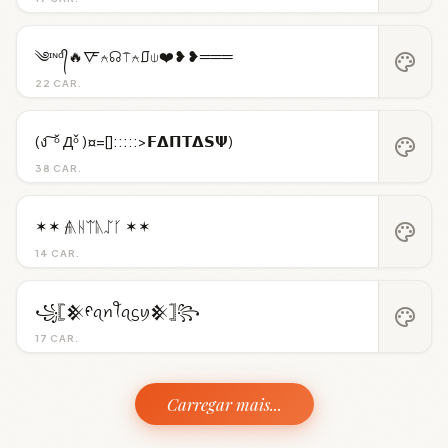
༄ᶦᶰᵈ᭄🔥🜅⍲☊⍑⍲⎎⍦❤️❥❥═══
palette
22 CAR.
(ง ͠ ᵒ̌ Дᵒ̌ )¤=[]:::::>𝗙𝝙𝝥𝝩𝝙𝗦𝝭)
palette
38 CAR.
✶✶ 𝓯ᚣᚺᛠᚣᛢᚴ ✶✶
palette
14 CAR.
꧁𓊈𒆜ᠻꪖꪀꪻꪖᦓꪗ𒆜𓊉꧂
palette
17 CAR.
Carregar mais...