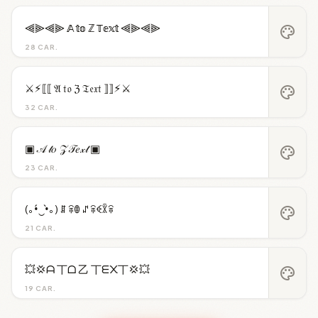
⫷⫸⫷⫸ 𝔸 𝕥𝕠 ℤ 𝕋𝕖𝕩𝕥 ⫷⫸⫷⫸
palette
28 CAR.
⚔︎⚡︎⟦⟦ 𝔄 𝔱𝔬 ℨ 𝔗𝔢𝔵𝔱 ⟧⟧⚡︎⚔︎
palette
32 CAR.
▣ 𝒜 𝓉𝑜 𝒵 𝒯𝑒𝓍𝓉 ▣
palette
23 CAR.
(｡•́‿•̀｡) ꁲ ꋖꂦ ꁴ ꋖꈼꇒꋖ
palette
21 CAR.
💥💢ᗩ 丅ᗝ 乙 丅ᗴ᙭丅💢💥
palette
19 CAR.