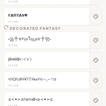
14 CAR.
𝗙𝝙𝝥𝝩𝝙𝗦𝝭
palette
14 CAR.
DECORATED FANTASY
꧁༒☠️ᠻꪖꪀꪻꪖᦓꪗ☠️༒꧂
palette
15 CAR.
ʄǟռȶǟֆʏ☜(`o´)
palette
13 CAR.
୧(•̀ᗝ•́)૭ᖴᗩᑎ丅ᗩᔕƳ୧(⇀‸↼‶)૭
palette
24 CAR.
≿≺✦≻≾Fапта$ч≿≺✦≻≾
palette
17 CAR.