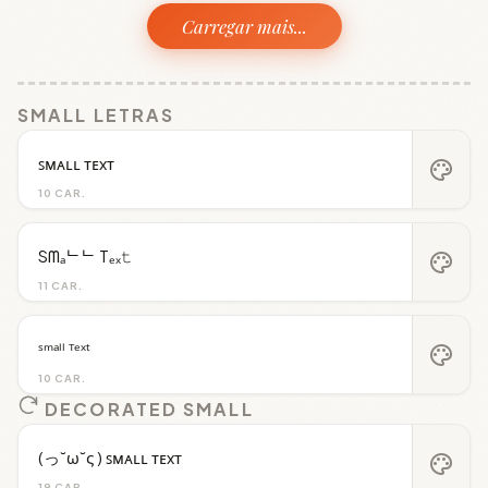
Carregar mais...
SMALL LETRAS
ꜱᴍᴀʟʟ ᴛᴇxᴛ
palette
10 CAR.
Sᗰₐᄂᄂ Tₑₓ𝚝
palette
11 CAR.
ˢᵐᵃˡˡ ᵀᵉˣᵗ
palette
10 CAR.
DECORATED SMALL
(っ˘ω˘ς ) ꜱᴍᴀʟʟ ᴛᴇxᴛ
palette
19 CAR.