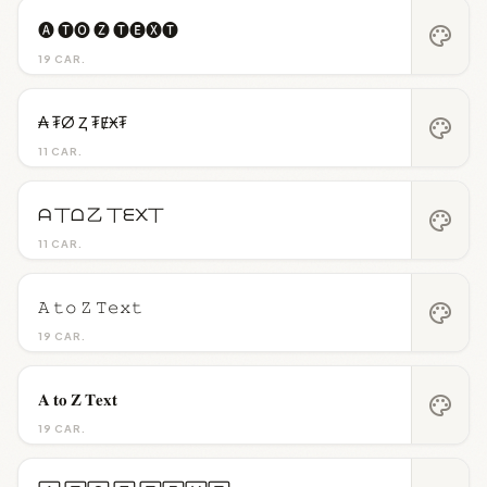
🅐 🅣🅞 🅩 🅣🅔🅧🅣
palette
19 CAR.
₳ ₮Ø Ⱬ ₮ɆӾ₮
palette
11 CAR.
ᗩ 丅ᗝ 乙 丅ᗴ᙭丅
palette
11 CAR.
𝙰 𝚝𝚘 𝚉 𝚃𝚎𝚡𝚝
palette
19 CAR.
𝐀 𝐭𝐨 𝐙 𝐓𝐞𝐱𝐭
palette
19 CAR.