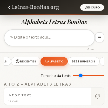
🌙
ESCURO
Alphabets Letras Bonitas
☰
0 car.
ODAS
RECENTES
𝙰 ALFABETO
𝟘𝟙𝟚𝟛 NÚMEROS
🅡
Tamanho da fonte:
A TO Z - ALPHABETS LETRAS
𝙰 𝚝𝚘 𝚉 𝚃𝚎𝚡𝚝
palette
19 CAR.