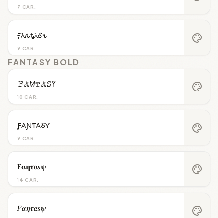
7 CAR.
Ӻλ𐒐ᎿλᎴ𐒍
palette
9 CAR.
FANTASY BOLD
ꘘ𖤬ꛘ𖢧𖤬ꕷꚲ
palette
10 CAR.
Ƒ𐤠ƝƬ𐤠ⳜƳ
palette
9 CAR.
𝐅𝛂𝛈𝛕𝛂𝒔𝛙
palette
14 CAR.
𝑭𝜶𝜼𝝉𝜶𝒔𝝍
palette