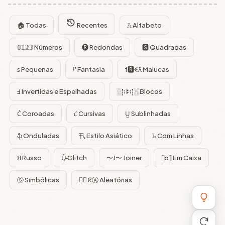
🏠 Todas
Recentes
𝙰 Alfabeto
𝟘𝟙𝟚𝟛 Números
🅡 Redondas
🆂 Quadradas
ꜱ Pequenas
ᠻ Fantasia
f🆁ꈼƛ Malucas
Ⅎ Invertidas e Espelhadas
░⡷ꔪ⢾░ Blocos
C͛ Coroadas
𝓒 Cursivas
U̺ Sublinhadas
ֆ Onduladas
卂 Estilo Asiático
𝙻̷ Com Linhas
Я Russo
U̵̮̽ Glitch
〜J〜 Joiner
⟦b⟧ Em Caixa
ⓢ Simbólicas
😵‍💫 ᖇⒶ Aleatórias