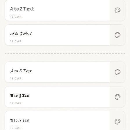
𝔸 𝕥𝕠 ℤ 𝕋𝕖𝕩𝕥
palette
18 CAR.
𝒜 𝓉𝑜 𝒵 𝒯𝑒𝓍𝓉
palette
19 CAR.
𝓐 𝓽𝓸 𝓩 𝓣𝓮𝔁𝓽
palette
19 CAR.
𝕬 𝖙𝖔 𝖅 𝕿𝖊𝖝𝖙
palette
19 CAR.
𝔄 𝔱𝔬 ℨ 𝔗𝔢𝔵𝔱
palette
18 CAR.