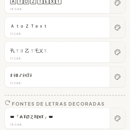
🄰 🅃🄾 🅉 🅃🄴🅇🅃
palette
19 CAR.
Ａ ｔｏ Ｚ Ｔｅｘｔ
palette
11 CAR.
卂 ㄒㄖ 乙 ㄒ乇乂ㄒ
palette
11 CAR.
ꁲ ꋖꂦ ꁴ ꋖꈼꇒꋖ
palette
11 CAR.
FONTES DE LETRAS DECORADAS
👑『 ₳ ₮Ø Ⱬ ₮ɆӾ₮ 』👑
palette
19 CAR.